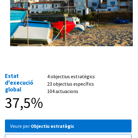
Estat
4 objectius estratègics
d'execució
23 objectius específics
global
104 actuacions
37,5%
veure per
Objectiu estratègic